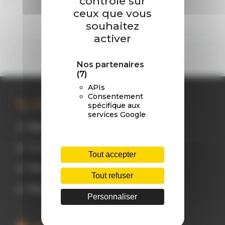
contrôle sur
ceux que vous
souhaitez
activer
Nos partenaires
(7)
APIs
Consentement
Liens utiles
spécifique aux
services Google
Mentions légales
Conditions générales de vente
Tout accepter
Plan du site
Tout refuser
Resamare
Personnaliser