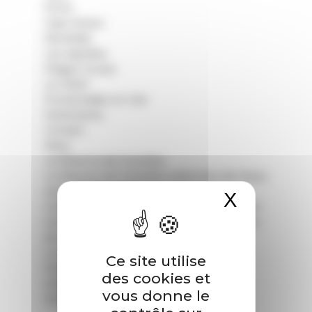
Porto
Capo Rosso
Revellata
Les Agriates
Plages Corses
Le GR20
Promenades en mer
Partenaires
Contact
Resa
La Réserve de Scandola
La Réserve de Scandola Calanches de Piana
avec arrêt à Girolata
X
Masquer
Golfe de Calvi avec apéro coucher de soleil
Scandola & Girolata avec retour au coucher
de soleil
La réserve de Scandola & Calanches de
Ce site utilise
Piana
des cookies et
Golfe de Calvi
vous donne le
Scandola Girolata