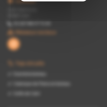
Adresse
Calvi Aventure,
20260 Calvi
33 (0)7 88 07 72 69
Réseaux sociaux
Top circuits
Scandola bateau
Calanque de Piana en bateau
Golfe de Calvi