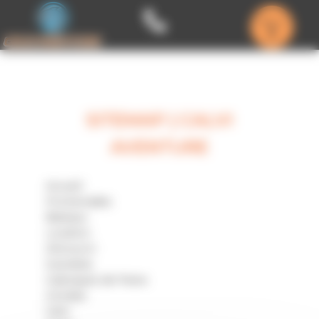
Panneau de gestion des cookies
Menu
SITEMAP | CALVI
AVENTURE
Accueil
Promenades
Bateaux
Location
Découvrir
Scandola
Calanques de Piana
Girolata
Calvi